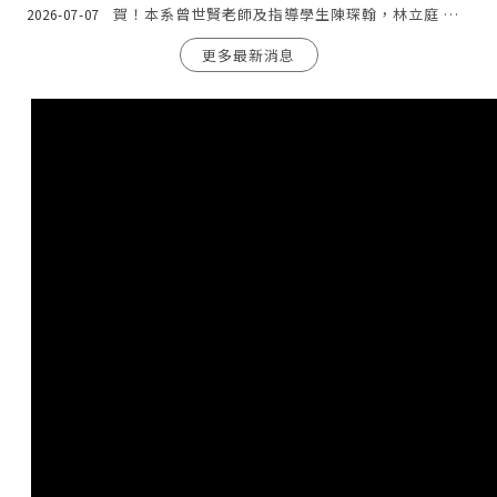
賀！本系曾世賢老師及指導學生陳琛翰，林立庭 榮獲 2026年全國工業工程與管理大學生專題論文與技術報告競賽 生產系統與智慧製造組 第三名
2026-07-07
更多最新消息