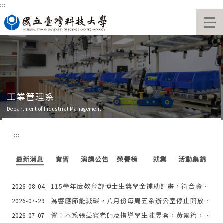
:::
跳
到
主
要
內
容
區
工業管理系
Department of Industrial Management
:::
最新消息
實習
演講公告
榮譽榜
就業
活動集錦
115學年度教育部博士生獎學金補助計畫，符合資格擬申請者，請於115年9月8日（二）15:00前繳送至系辦公室，逾期恕不受理。
2026-08-04
為響應節能減碳，八月份每周五系辦公室停止開放(News Update)During the summer vacation, IM office will be closed every Friday in August.
2026-07-29
賀！本系張益賓老師及指導學生陳昱潔，黃景筠，陳庭蓁榮獲 2026年全國工業工程與管理大學生專題論文與技術報告競賽 服務系統與科技管理組 佳作
2026-07-07