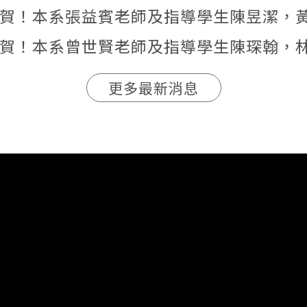
賀！本系張益賓老師及指導學生陳昱潔，黃景筠，陳庭蓁榮獲 2026年全國工業工程與管理大學生專題論文與技術報告競賽
賀！本系曾世賢老師及指導學生陳琛翰，林立庭 榮獲 2026年全國工業工程與管理大學生專題論文與技術報告競賽 
更多最新消息