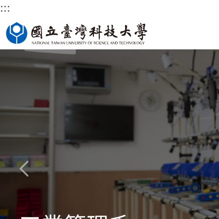
:::
跳
到
主
要
內
容
區