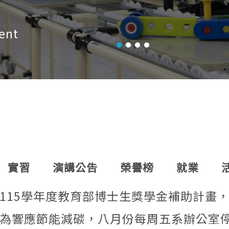
ent
實習
演講公告
榮譽榜
就業
115學年度教育部博士生獎學金補助計畫，符合資格擬申請者，請於115年9月8日（二）15:00前繳送至
為響應節能減碳，八月份每周五系辦公室停止開放(News Update)During the summer vacation, IM office will be closed e