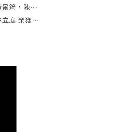
 服務系統與科技管理組 佳作
生產系統與智慧製造組 第三名